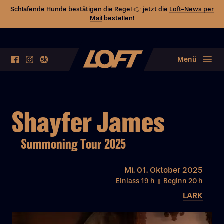
Schlafende Hunde bestätigen die Regel 👉 jetzt die
Loft-News per
Mail
bestellen!
Menü
Shayfer James
Summoning Tour 2025
Mi.
01. Oktober 2025
Einlass 19
h
Beginn 20
h
LARK