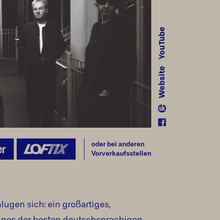
YouTube
site
Web
oder bei anderen
er
Vorverkaufsstellen
lugen sich: ein großartiges,
ines der besten deutschsprachigen