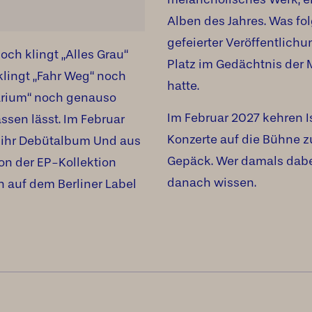
Alben des Jahres. Was fol
gefeierter Veröffentlichu
och klingt „Alles Grau“
Platz im Gedächtnis der 
lingt „Fahr Weg“ noch
hatte.
arium“ noch genauso
Im Februar 2027 kehren Is
assen lässt. Im Februar
Konzerte auf die Bühne z
in ihr Debütalbum Und aus
Gepäck. Wer damals dabei
von der EP-Kollektion
danach wissen.
n auf dem Berliner Label