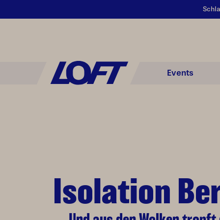
Schla
Events
Isolation Ber
Und aus den Wolken tropft d