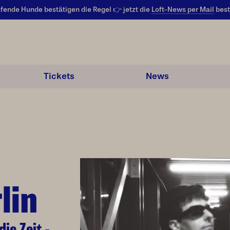
fende Hunde bestätigen die Regel 👉 jetzt die
Loft-News per Mail
best
Tickets
News
lin
ie Zeit -