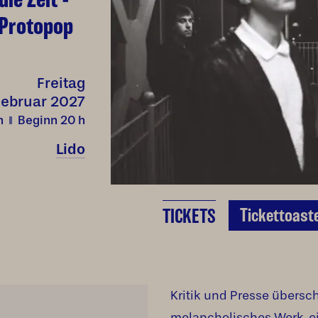
 Protopop
Freitag
Februar 2027
h
Beginn 20
h
Lido
Tickettoast
TICKETS
Kritik und Presse übersch
melancholisches Werk, e