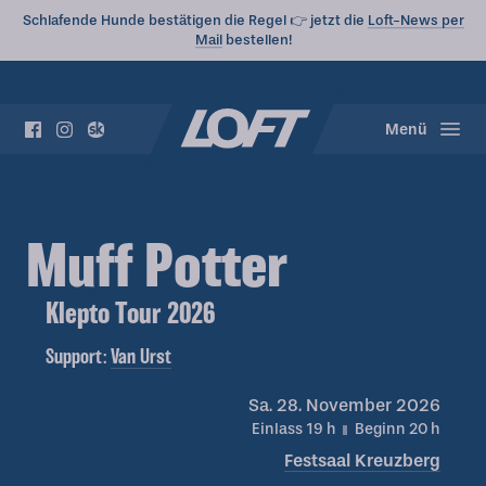
Schlafende Hunde bestätigen die Regel 👉 jetzt die
Loft-News per
Mail
bestellen!
Menü
Muff Potter
Klepto Tour 2026
Support:
Van Urst
Sa.
28. November 2026
Einlass 19
h
Beginn 20
h
Festsaal Kreuzberg