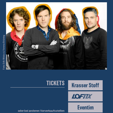
Foto: Erik Weiss & Verena Brüning
TICKETS
Krasser Stoff
Eventim
oder bei anderen
Vorverkaufsstellen