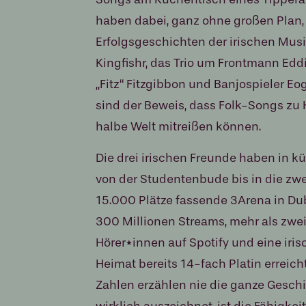
haben dabei, ganz ohne großen Plan, 
Erfolgsgeschichten der irischen Musi
Kingfishr, das Trio um Frontmann Edd
„Fitz“ Fitzgibbon und Banjospieler E
sind der Beweis, dass Folk-Songs z
halbe Welt mitreißen können.
Die drei irischen Freunde haben in kü
von der Studentenbude bis in die zwe
15.000 Plätze fassende 3Arena in Dub
300 Millionen Streams, mehr als zwe
Hörer*innen auf Spotify und eine iris
Heimat bereits 14-fach Platin erreicht
Zahlen erzählen nie die ganze Geschic
wirklich auszeichnet, ist die Fähigkei