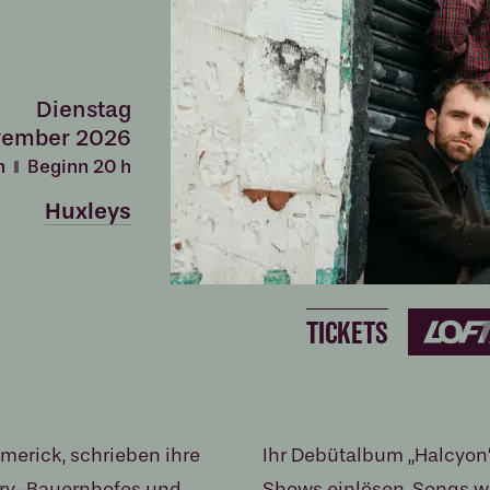
Dienstag
vember 2026
h
Beginn 20
h
Huxleys
TICKETS
imerick, schrieben ihre
Ihr Debütalbum „Halcyon“ 
ary-Bauernhofes und
Shows einlösen. Songs wi