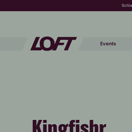
Schla
Events
Kingfishr