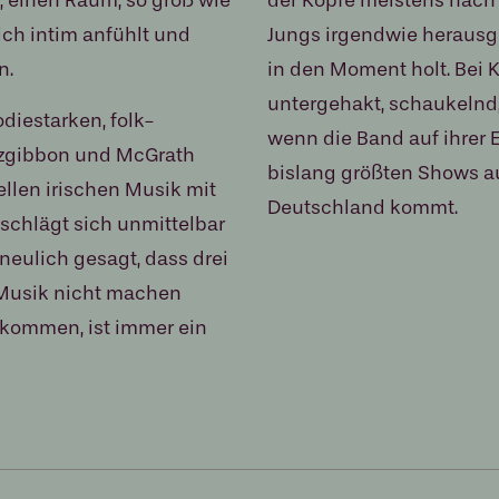
sich intim anfühlt und
Jungs irgendwie heraus
n.
in den Moment holt. Bei 
untergehakt, schaukelnd
diestarken, folk-
wenn die Band auf ihrer
tzgibbon und McGrath
bislang größten Shows a
ellen irischen Musik mit
Deutschland kommt.
 schlägt sich unmittelbar
neulich gesagt, dass drei
 Musik nicht machen
erkommen, ist immer ein