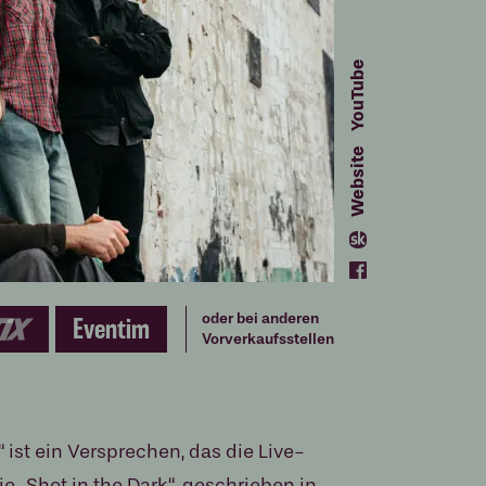
YouTube
site
Web
oder bei anderen
Eventim
Vorverkaufsstellen
ist ein Versprechen, das die Live-
e „Shot in the Dark“, geschrieben in