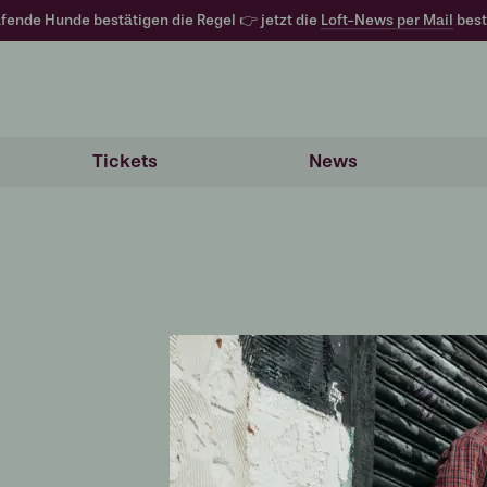
fende Hunde bestätigen die Regel 👉 jetzt die
Loft-News per Mail
best
Tickets
News