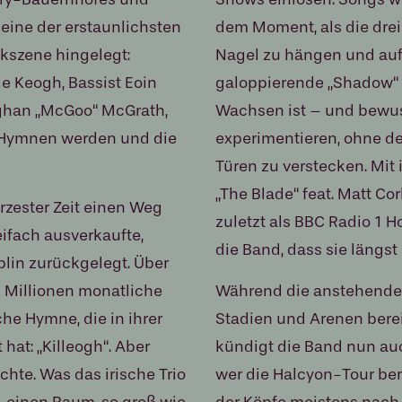
eine der erstaunlichsten
dem Moment, als die drei
kszene hingelegt:
Nagel zu hängen und auf 
ie Keogh, Bassist Eoin
galoppierende „Shadow“ z
oghan „McGoo“ McGrath,
Wachsen ist – und bewuss
u Hymnen werden und die
experimentieren, ohne de
Türen zu verstecken. Mit
„The Blade“ feat. Matt Co
rzester Zeit einen Weg
zuletzt als BBC Radio 1 H
ifach ausverkaufte,
die Band, dass sie längst n
lin zurückgelegt. Über
i Millionen monatliche
Während die anstehende 
che Hymne, die in ihrer
Stadien und Arenen bereits
 hat: „Killeogh“. Aber
kündigt die Band nun au
hte. Was das irische Trio
wer die Halcyon-Tour berei
t, einen Raum, so groß wie
der Köpfe meistens nach 