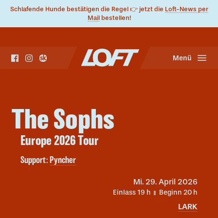
Schlafende Hunde bestätigen die Regel 👉 jetzt die
Loft-News per
Mail
bestellen!
Menü
The Sophs
Europe 2026 Tour
Support:
Pyncher
Mi.
29. April 2026
Einlass 19
h
Beginn 20
h
LARK