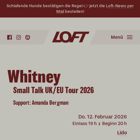
Schlafende Hunde bestätigen die Regel 👉 jetzt die
Loft-News per
Mail
bestellen!
Menü
Whitney
Small Talk UK/EU Tour 2026
Support: Amanda Bergman
Do.
12. Februar 2026
Einlass 19
h
Beginn 20
h
Lido