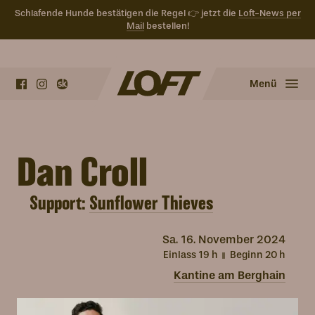
Schlafende Hunde bestätigen die Regel 👉 jetzt die
Loft-News per
Mail
bestellen!
Menü
Dan Croll
Support:
Sunflower Thieves
Sa.
16. November 2024
Einlass 19
h
Beginn 20
h
Kantine am Berghain