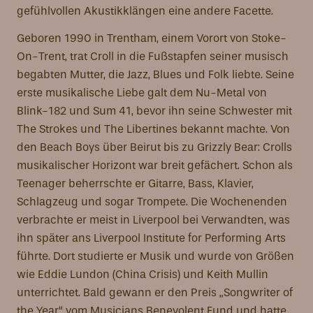
gefühlvollen Akustikklängen eine andere Facette.
Geboren 1990 in Trentham, einem Vorort von Stoke-
On-Trent, trat Croll in die Fußstapfen seiner musisch
begabten Mutter, die Jazz, Blues und Folk liebte. Seine
erste musikalische Liebe galt dem Nu-Metal von
Blink-182 und Sum 41, bevor ihn seine Schwester mit
The Strokes und The Libertines bekannt machte. Von
den Beach Boys über Beirut bis zu Grizzly Bear: Crolls
musikalischer Horizont war breit gefächert. Schon als
Teenager beherrschte er Gitarre, Bass, Klavier,
Schlagzeug und sogar Trompete. Die Wochenenden
verbrachte er meist in Liverpool bei Verwandten, was
ihn später ans Liverpool Institute for Performing Arts
führte. Dort studierte er Musik und wurde von Größen
wie Eddie Lundon (China Crisis) und Keith Mullin
unterrichtet. Bald gewann er den Preis „Songwriter of
the Year“ vom Musicians Benevolent Fund und hatte