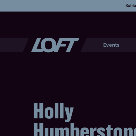
Schla
Events
Holly
Humberston