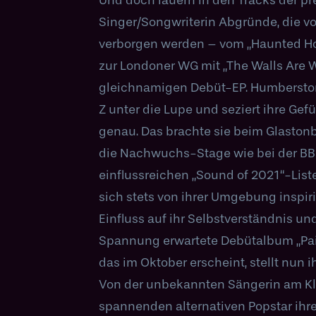
Singer/Songwriterin Abgründe, die v
2022 den BRIT Rising Star gewan
verborgen werden – vom „Haunted Hous
Geschichten das Herzstück ihrer Song
zur Londoner WG mit „The Walls Are W
die Doppel-A-Side-Single „Antichris
gleichnamigen Debüt-EP. Humbersto
spiegeln die beiden Seiten der Künst
Z unter die Lupe und seziert ihre Ge
und Expressive wider, zwei gegensät
genau. Das brachte sie beim Glastonb
Strömungen, die ihre Lyrics und So
die Nachwuchs-Stage wie bei der BBC
Stück zeichnet sie in einer Ballade 
einflussreichen „Sound of 2021“-Liste
entlarvendes Bild ihrer letzten Trennu
sich stets von ihrer Umgebung inspir
schottet sie sich dagegen komplett von
Einfluss auf ihr Selbstverständnis und
mich die Hälfte der Zeit wie zwei v
Spannung erwartete Debütalbum „Pai
Meine größte Herausforderung ist es 
das im Oktober erscheint, stellt nun
von dem ich das Gefühl habe, dass 
Von der unbekannten Sängerin am Kla
habe und das neue Teile von mir zeigt
spannenden alternativen Popstar ihr