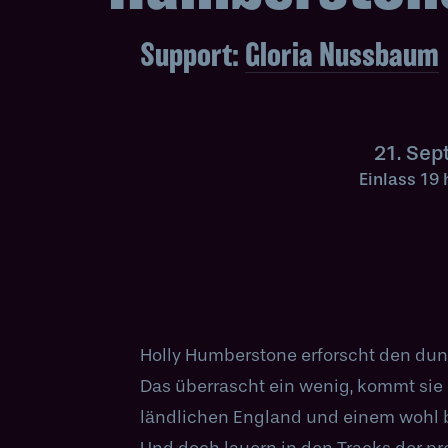
Support:
Gloria Nussbaum
21. Se
Einlass 19
Holly Humberstone erforscht den dun
aufgestiegen, ist der dunkle und jens
Das überrascht ein wenig, kommt si
aufgebaut hat und in den sie ihre Fans einlädt
ländlichen England und einem wohl 
chaotischen Gedanken und tiefen Gefü
Und doch lauern in den Tracks der p
die bereits für zwei Ivor Novello Awards nom