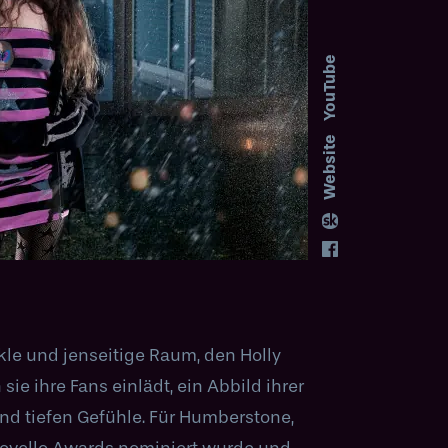
YouTube
site
Web