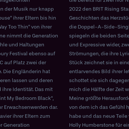
on der Musik nur knapp
n, sind die starken
e“ ihrer Eltern bis hin
s. Die beiden Vorboten,
ay Too Thin“ von ihrer
t“ und „Room Service“,
ne nimmt die Generation
lerin, das Introspektive
fühle und Haltungen
zliche ästhetische
ury Festival ebenso auf
unds prägen. Im ersten
 auf Platz zwei der
des Selbsthasses ein
. Die Engländerin hat
ng, mit „Room Service“
ieren lassen und deren
 der Welt ab. „Ich fühle
 ihre Identität. Das mit
erschiedene Menschen.
nt My Bedroom Black“,
immer, etwas zu machen,
 ihr Erwachsenwerden dar.
ich es noch nie gemacht
vier ihrer Eltern zum
.“ Im September kommt
er Generation
Holly Humberstone für ei