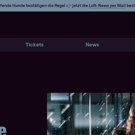
fende Hunde bestätigen die Regel 👉 jetzt die
Loft-News per Mail
best
Tickets
News
e