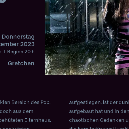
Donnerstag
ptember 2023
h
Beginn 20
h
Gretchen
klen Bereich des Pop.
eitige Raum, den Holly
e doch aus dem
, ein Abbild ihrer
behüteten Elternhaus.
hle. Für Humberstone,
reisgekrönten
iniert wurde und