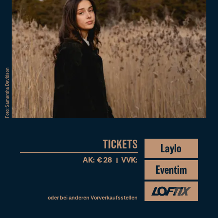
Foto: Samantha Davidson
TICKETS
Laylo
AK:
€
28
VVK:
Eventim
oder bei anderen
Vorverkaufsstellen