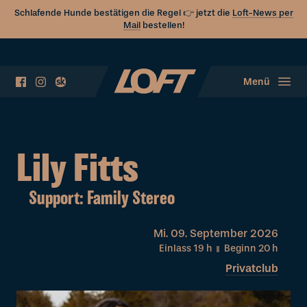
Schlafende Hunde bestätigen die Regel 👉 jetzt die
Loft-News per
Mail
bestellen!
Menü
Lily Fitts
Support: Family Stereo
Mi.
09. September 2026
Einlass 19
h
Beginn 20
h
Privatclub