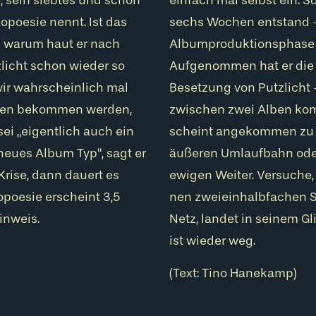
poesie nennt. Ist das
sechs Wochen entstand –
nd warum haut er nach
Albumproduktionsphase s
licht schon wieder so
Aufgenommen hat er die 
wir wahrscheinlich mal
Besetzung von Putzlicht 
rten bekommen werden,
zwischen zwei Alben kom
 sei „eigentlich auch ein
scheint angekommen zu s
neues Album Typ“, sagt er
äußeren Umlaufbahn ode
 Krise, dann dauert es
ewigen Weiter. Versuche, 
poesie erscheint 3,5
nen zweieinhalbfachen S
inweis.
Netz, landet in seinem Gli
ist wieder weg.
(Text: Tino Hanekamp)