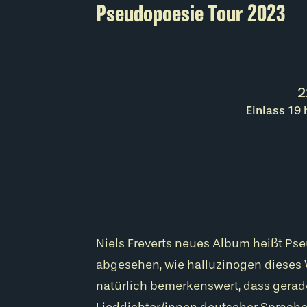
Pseudopoesie Tour 2023
2
Einlass 19
Niels Freverts neues Album heißt Ps
abgesehen, wie halluzinogen dieses W
natürlich bemerkenswert, dass gerade e
Lieddichter/innen deutscher Sprache