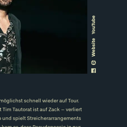
YouTube
site
Web
möglichst schnell wieder auf Tour.
Tim Tautorat ist auf Zack – verliert
iko und spielt Streicherarrangements
So kam es, dass Pseudopoesie in nur