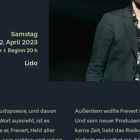
Samstag
2. April 2023
h
Beginn 20
h
Lido
eudopoesie, und davon
Außerdem wollte Frevert 
ort aussieht, ist es
Und sein neuer Produzent 
r, Frevert, Held aller
keine Zeit, liebt das Ris
, sein siebtes und schon
einfach mal selbst ein. 