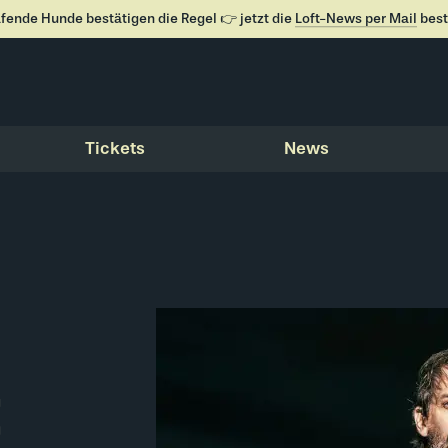
fende Hunde bestätigen die Regel 👉 jetzt die
Loft-News per Mail
best
Tickets
News
t