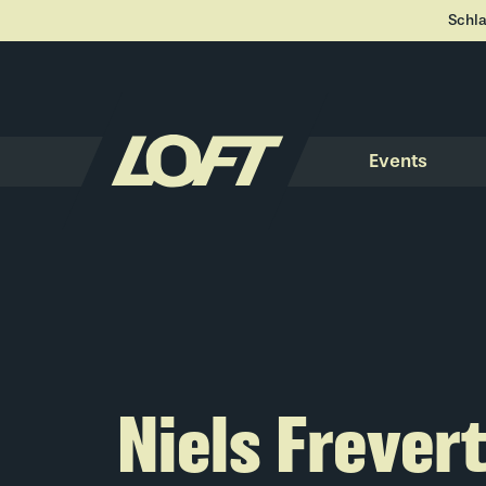
Schla
Events
Niels Frever